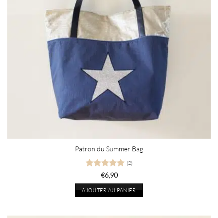
Patron du Summer Bag
(2)
Note
5
sur
€
6,90
5
AJOUTER AU PANIER