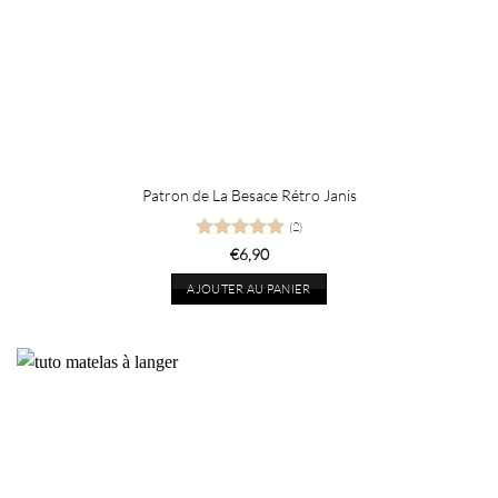
Patron de La Besace Rétro Janis
(2)
Note
5
sur
€
6,90
5
AJOUTER AU PANIER