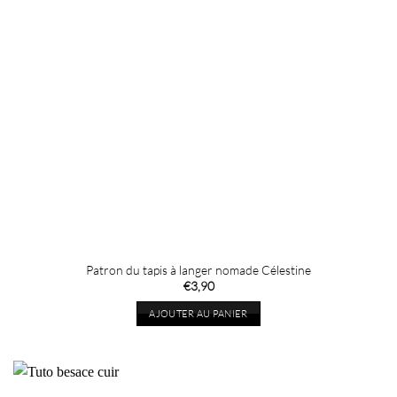
Patron du tapis à langer nomade Célestine
€
3,90
AJOUTER AU PANIER