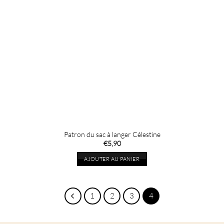
sur
la
page
du
produit
Patron du sac à langer Célestine
€
5,90
AJOUTER AU PANIER
1
2
3
4