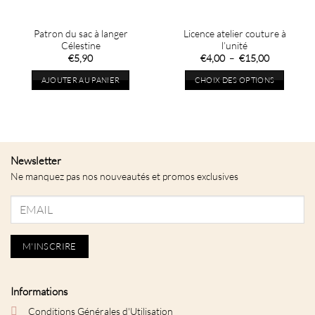
du
produit
Patron du sac à langer
Licence atelier couture à
Célestine
l’unité
Plage
€
5,90
€
4,00
–
€
15,00
de
prix :
AJOUTER AU PANIER
CHOIX DES OPTIONS
€4,00
à
Ce
€15,00
produit
a
plusieurs
variations.
Newsletter
Les
Ne manquez pas nos nouveautés et promos exclusives
options
peuvent
être
choisies
sur
la
page
du
Informations
produit
Conditions Générales d'Utilisation