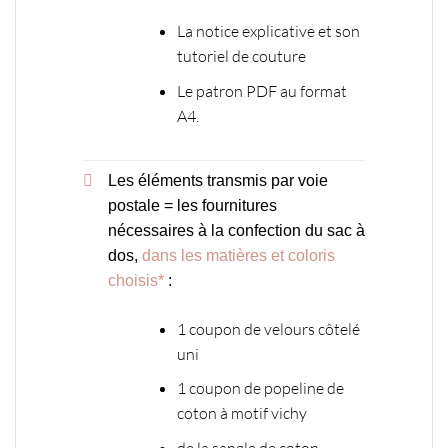
La notice explicative et son
tutoriel de couture
Le patron PDF au format
A4.
Les éléments transmis par voie
postale = les fournitures
nécessaires à la confection du sac à
dos,
dans les matières et coloris
choisis*
:
1 coupon de velours côtelé
uni
1 coupon de popeline de
coton à motif vichy
de la sangle de coton