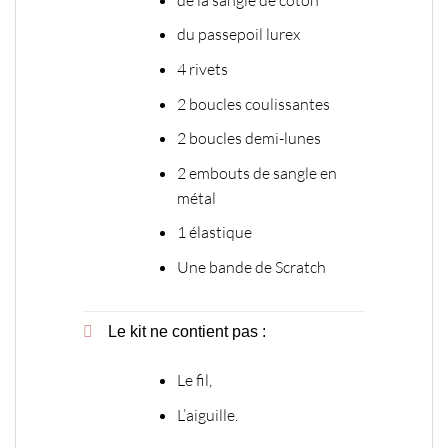
du passepoil lurex
4 rivets
2 boucles coulissantes
2 boucles demi-lunes
2 embouts de sangle en
métal
1 élastique
Une bande de Scratch
Le kit ne contient pas :
Le fil,
L’aiguille.