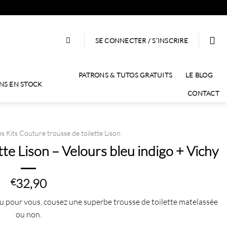
SE CONNECTER / S’INSCRIRE
PATRONS & TUTOS GRATUITS
LE BLOG
NS EN STOCK
CONTACT
es Kits Couture trousse de toilette Lison
tte Lison – Velours bleu indigo + Vichy
32,90
€
u pour vous, cousez une superbe trousse de toilette matelassée
ou non.