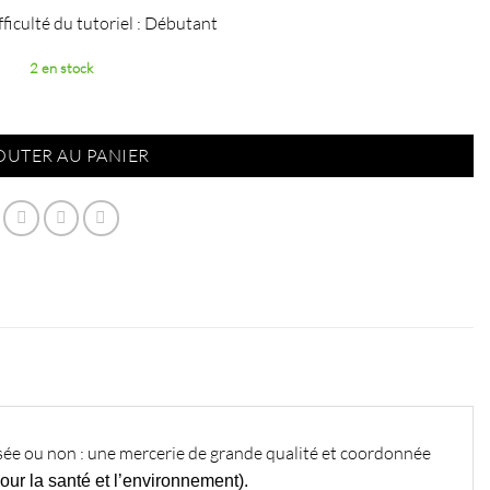
ficulté du tutoriel : Débutant
2 en stock
ours bleu indigo + Vichy
OUTER AU PANIER
ssée ou non : une mercerie de grande qualité et coordonnée
our la santé et l’environnement).