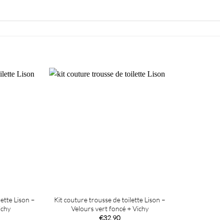
lette Lison –
Kit couture trousse de toilette Lison –
ichy
Velours vert foncé + Vichy
€
32,90