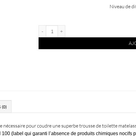
Niveau de dif
quantité de Kit couture trousse de toilette Lison - Vel
AJ
 (0)
t le nécessaire pour coudre une superbe trousse de toilette matela
d 100
(label qui garanti l’absence de produits chimiques nocifs p