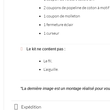
2 coupons de popeline de coton à motif
1 coupon de molleton
1 fermeture éclair
1 curseur
Le kit ne contient pas :
Le fil,
L’aiguille.
*La dernière image est un montage réalisé pour vous
Expédition