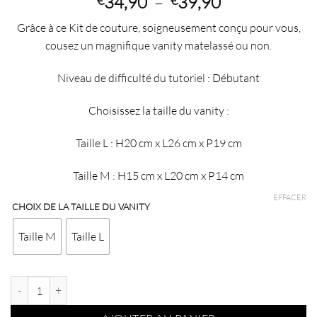
Plage
34,90
–
39,90
€
€
de
Grâce à ce Kit de couture, soigneusement conçu pour vous,
prix :
cousez un magnifique vanity matelassé ou non.
€34,90
à
Niveau de difficulté du tutoriel : Débutant
€39,90
Choisissez la taille du vanity :
Taille L : H20 cm x L26 cm x P19 cm
Taille M : H15 cm x L20 cm x P14 cm
EFFACER
CHOIX DE LA TAILLE DU VANITY
Taille M
Taille L
quantité de Kit couture vanity Romy - Taille M ou L - Fleurs + uni bleu