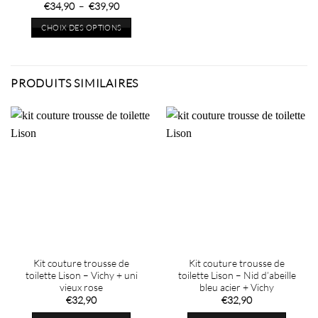
produit
produit
Plage
€
34,90
–
€
39,90
de
prix :
CHOIX DES OPTIONS
€34,90
à
Ce
€39,90
produit
a
PRODUITS SIMILAIRES
plusieurs
variations.
Les
options
peuvent
être
choisies
sur
la
page
du
produit
Kit couture trousse de
Kit couture trousse de
toilette Lison – Vichy + uni
toilette Lison – Nid d’abeille
vieux rose
bleu acier + Vichy
€
32,90
€
32,90