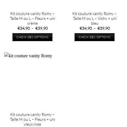
Kit couture vanity Romy –
Kit couture vanity Romy –
Taille M ou L – Fleurs + uni
Taille M ou L – Vichy + uni
crème
bleu
Plage
Plage
€
34,90
–
€
39,90
€
34,90
–
€
39,90
de
de
prix :
prix :
CHOIX DES OPTIONS
CHOIX DES OPTIONS
€34,90
€34,90
à
à
Ce
Ce
€39,90
€39,90
produit
produit
a
a
plusieurs
plusieurs
variations.
variations.
Les
Les
options
options
peuvent
peuvent
être
être
choisies
choisies
sur
sur
la
la
Kit couture vanity Romy –
page
page
Taille M ou L – Fleurs + uni
du
du
vieux rose