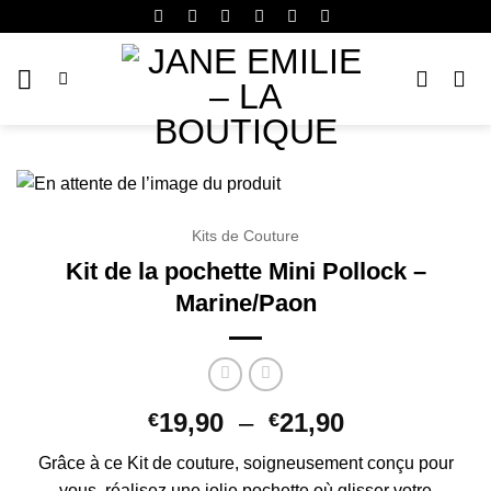
Passer
au
contenu
Kits de Couture
Kit de la pochette Mini Pollock –
Marine/Paon
Plage
19,90
–
21,90
€
€
de
Grâce à ce Kit de couture, soigneusement conçu pour
prix :
vous, réalisez une jolie pochette où glisser votre