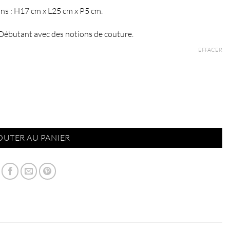
à
ns : H17 cm x L25 cm x P5 cm.
€75,90
: Débutant avec des notions de couture.
EFFACER
 blanc/Boa
OUTER AU PANIER