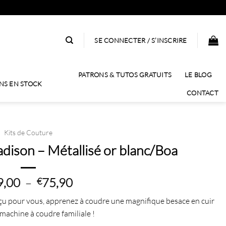
SE CONNECTER / S’INSCRIRE
PATRONS & TUTOS GRATUITS
LE BLOG
NS EN STOCK
CONTACT
Kits de Couture
adison – Métallisé or blanc/Boa
Plage
9,00
–
75,90
€
de
çu pour vous, apprenez à coudre une magnifique besace en cuir
prix :
machine à coudre familiale !
€69,00