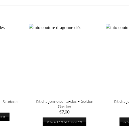
Kit dragonne porte-clés – Golden
Kit drago
 – Saudade
Garden
€
7,00
IER
AJOUTER AU PANIER
AJ