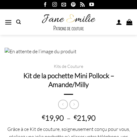
Passer
au
contenu
Kits de Couture
Kit de la pochette Mini Pollock –
Amande/Milly
Plage
19,90
–
21,90
€
€
de
Grâce à ce Kit de couture, soigneusement conçu pour vous,
prix :
réalisez une jolie pochette où glisser votre téléphone, vos