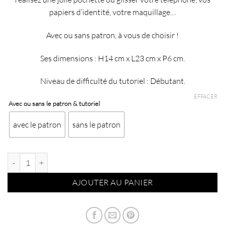
€19,90
papiers d’identité, votre maquillage…
à
€21,90
Avec ou sans patron, à vous de choisir !
Ses dimensions : H14 cm x L23 cm x P6 cm.
Niveau de difficulté du tutoriel : Débutant.
EFFACER
Avec ou sans le patron & tutoriel
avec le patron
sans le patron
quantité de Kit de la pochette Mini Pollock - Amande/Milly
AJOUTER AU PANIER