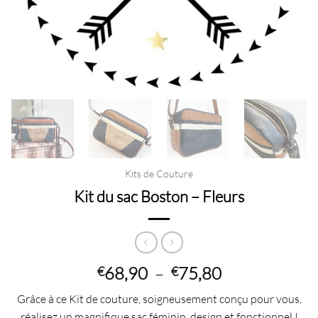
Kits de Couture
Kit du sac Boston – Fleurs
Plage
68,90
–
75,80
€
€
de
Grâce à ce Kit de couture, soigneusement conçu pour vous,
prix :
réalisez un magnifique sac féminin, design et fonctionnel !