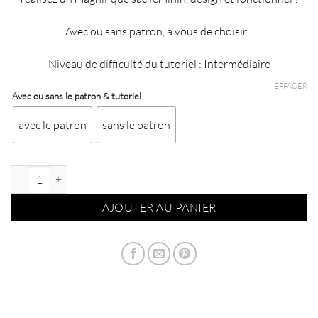
€68,90
à
Avec ou sans patron, à vous de choisir !
€75,80
Niveau de difficulté du tutoriel : Intermédiaire
EFFACER
Avec ou sans le patron & tutoriel
avec le patron
sans le patron
quantité de Kit du sac Boston - Fleurs
AJOUTER AU PANIER