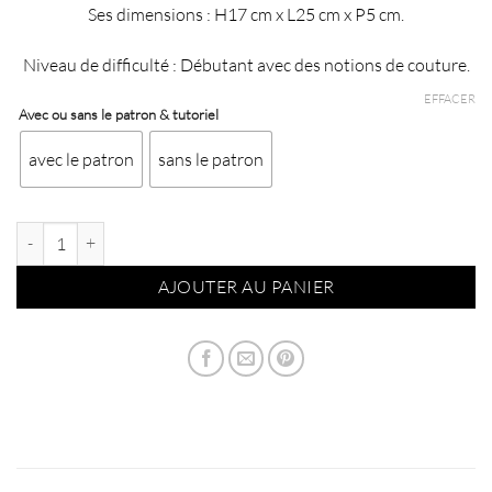
€75,90
Ses dimensions : H17 cm x L25 cm x P5 cm.
Niveau de difficulté : Débutant avec des notions de couture.
EFFACER
Avec ou sans le patron & tutoriel
avec le patron
sans le patron
quantité de Kit besace en cuir Madison - Vert jade irisé/Vert d'eau irisé
AJOUTER AU PANIER